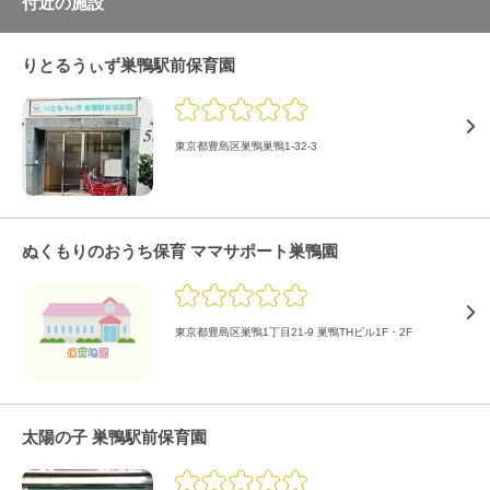
付近の施設
りとるうぃず巣鴨駅前保育園
東京都豊島区巣鴨巣鴨1-32-3
ぬくもりのおうち保育 ママサポート巣鴨園
東京都豊島区巣鴨1丁目21-9 巣鴨THビル1F・2F
太陽の子 巣鴨駅前保育園