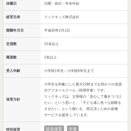
休園日
日曜・祝日・年末年始
経営主体
リックキッズ株式会社
開園年月日
平成30年2月1日
定員数
15名以上
職員数
2名以上
受入年齢
小学校1年生～小学校6年生まで
小学生を対象にした最大22時までお預かりの送迎
付アフタースクール（民間学童）です。
リックキッズは、父母様の「安心して働きつづけ
保育方針
たい」という思いと、「子ども達に色々な経験を
させたい」という願いを、両立頂くための各種
サービスを提供 しています。
延長保育
学童
特別保育