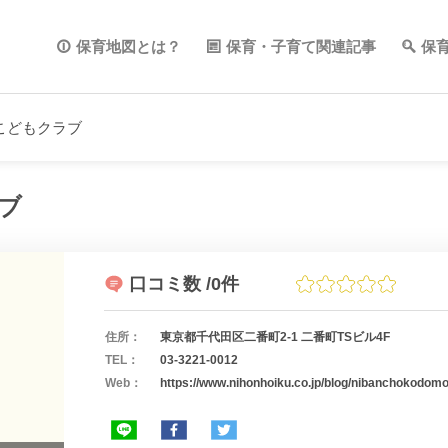
保育地図とは？
保育・子育て関連記事
保
こどもクラブ
ブ
口コミ数
/0件
住所：
東京都千代田区二番町2-1 二番町TSビル4F
TEL：
03-3221-0012
Web：
https://www.nihonhoiku.co.jp/blog/nibanchokodomo