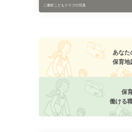
二番町こどもクラブの写真
あなた
保育地
保
働ける