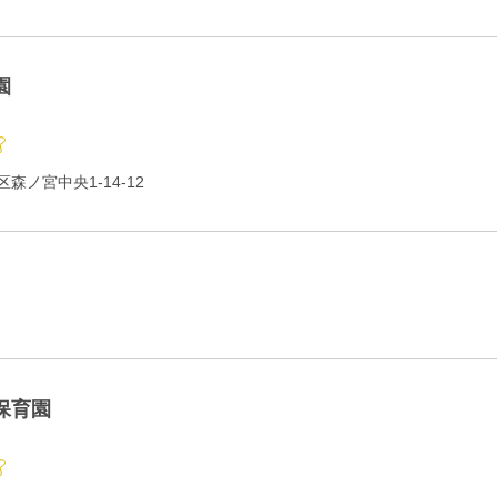
園
森ノ宮中央1-14-12
保育園