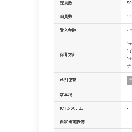
定員数
5
職員数
1
受入年齢
小
“
“
保育方針
“
子
特別保育
駐車場
-
ICTシステム
-
自家発電設備
-