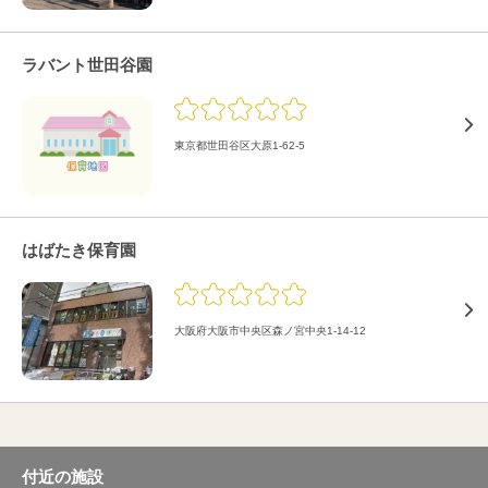
ラバント世田谷園
東京都世田谷区大原1-62-5
はばたき保育園
大阪府大阪市中央区森ノ宮中央1-14-12
付近の施設