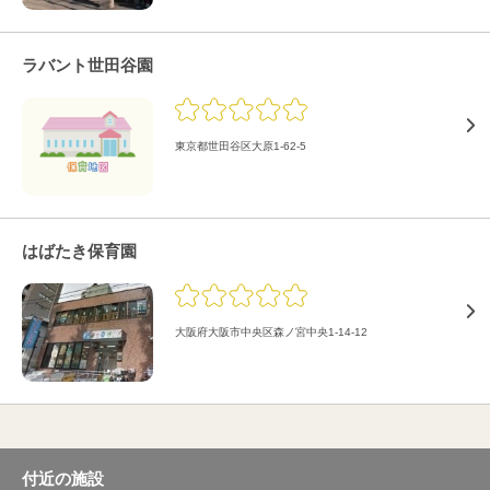
ラバント世田谷園
東京都世田谷区大原1-62-5
はばたき保育園
大阪府大阪市中央区森ノ宮中央1-14-12
付近の施設