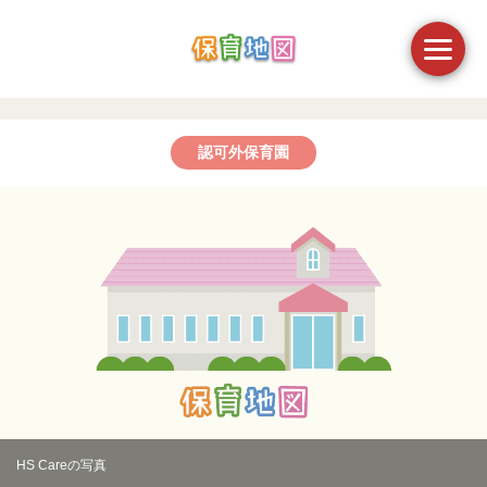
認可外保育園
HS Careの写真