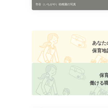
市谷（いちがや）幼稚園の写真
あなた
保育地
保
働ける