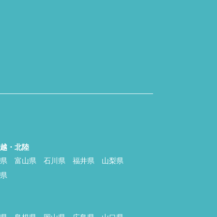
信越・北陸
潟県
富山県
石川県
福井県
山梨県
野県
国