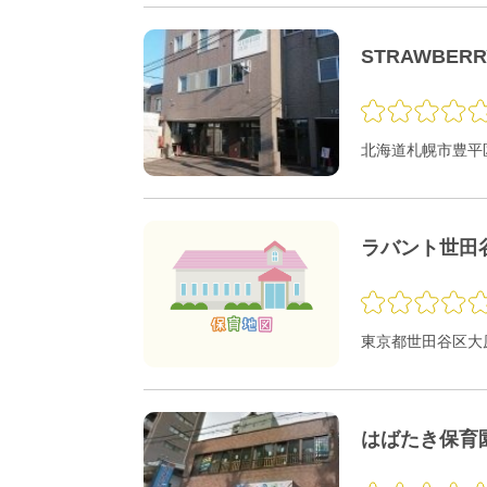
STRAWBER
北海道札幌市豊平区
ラバント世田
東京都世田谷区大原1
はばたき保育