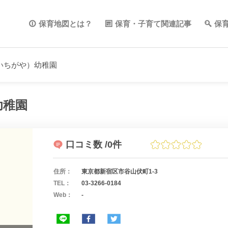
保育地図とは？
保育・子育て関連記事
保
いちがや）幼稚園
幼稚園
口コミ数
/0件
住所：
東京都新宿区市谷山伏町1-3
TEL：
03-3266-0184
Web：
-