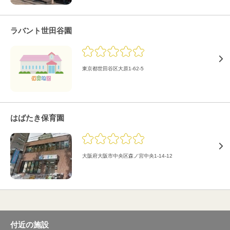
ラバント世田谷園
東京都世田谷区大原1-62-5
はばたき保育園
大阪府大阪市中央区森ノ宮中央1-14-12
付近の施設