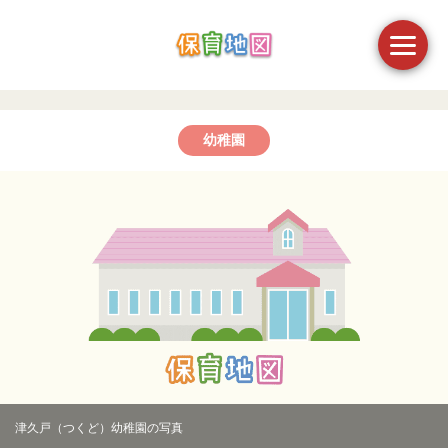
幼稚園
津久戸（つくど）幼稚園の写真