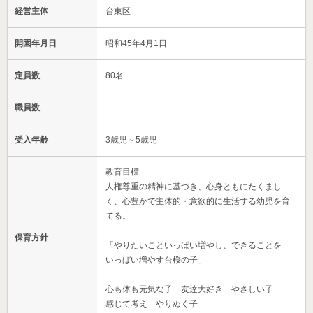
経営主体
台東区
開園年月日
昭和45年4月1日
定員数
80名
職員数
-
受入年齢
3歳児～5歳児
教育目標
人権尊重の精神に基づき、心身ともにたくまし
く、心豊かで主体的・意欲的に生活する幼児を育
てる。
保育方針
「やりたいこといっぱい増やし、できることを
いっぱい増やす台桜の子」
心も体も元気な子 友達大好き やさしい子
感じて考え やりぬく子