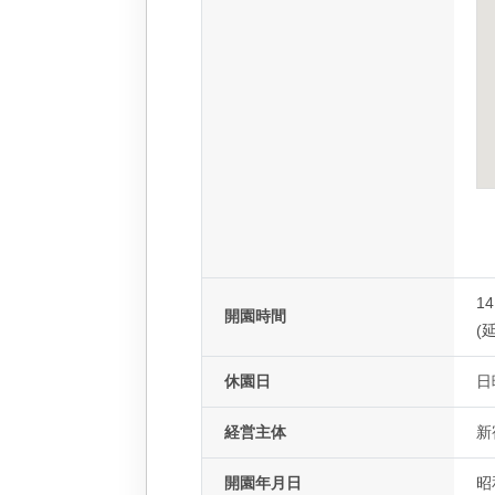
14
開園時間
(延
休園日
日
経営主体
新
開園年月日
昭