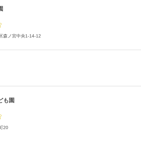
園
森ノ宮中央1-14-12
ども園
町20