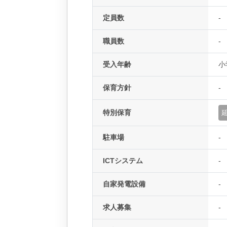
定員数
-
職員数
-
受入年齢
小
保育方針
-
特別保育
駐車場
-
ICTシステム
-
自家発電設備
-
求人募集
-