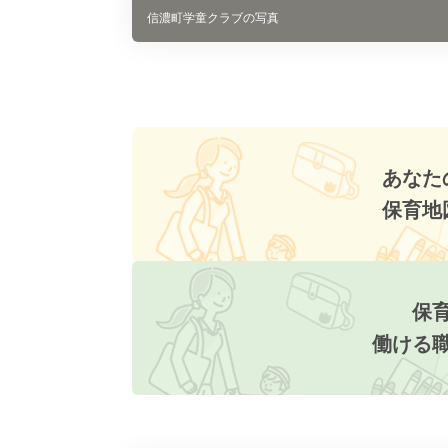
信濃町学童クラブの写真
あなた
保育地
保
働ける