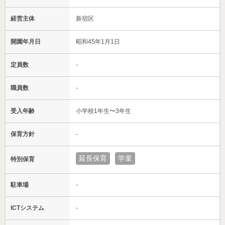
経営主体
新宿区
開園年月日
昭和45年1月1日
定員数
-
職員数
-
受入年齢
小学校1年生〜3年生
保育方針
-
延長保育
学童
特別保育
駐車場
-
ICTシステム
-