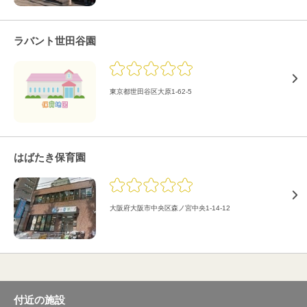
ラバント世田谷園
東京都世田谷区大原1-62-5
はばたき保育園
大阪府大阪市中央区森ノ宮中央1-14-12
付近の施設