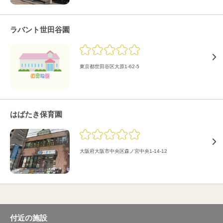
ラバント世田谷園
東京都世田谷区大原1-62-5
はばたき保育園
大阪府大阪市中央区森ノ宮中央1-14-12
付近の施設