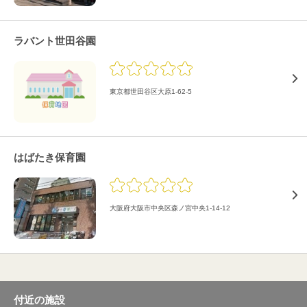
ラバント世田谷園
東京都世田谷区大原1-62-5
はばたき保育園
大阪府大阪市中央区森ノ宮中央1-14-12
付近の施設