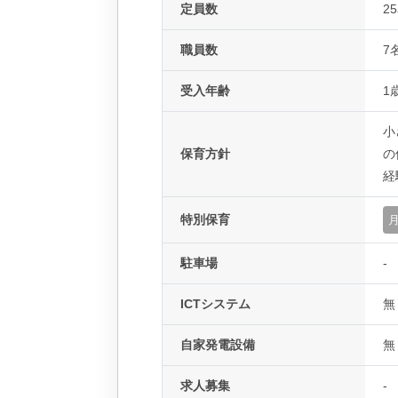
定員数
2
職員数
7
受入年齢
1
小
保育方針
の
経
特別保育
駐車場
-
ICTシステム
無
自家発電設備
無
求人募集
-