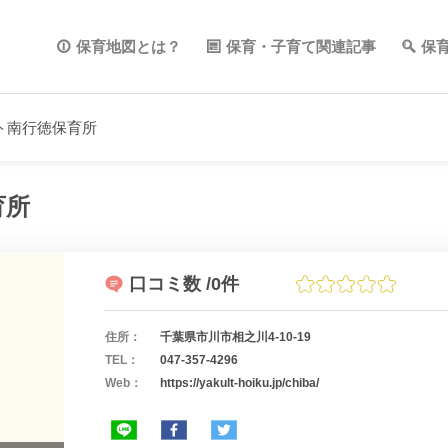
保育地図とは？
保育・子育て関連記事
保
ト南行徳保育所
育所
口コミ数
/0件
住所：
千葉県市川市相之川4-10-19
TEL：
047-357-4296
Web：
https://yakult-hoiku.jp/chiba/