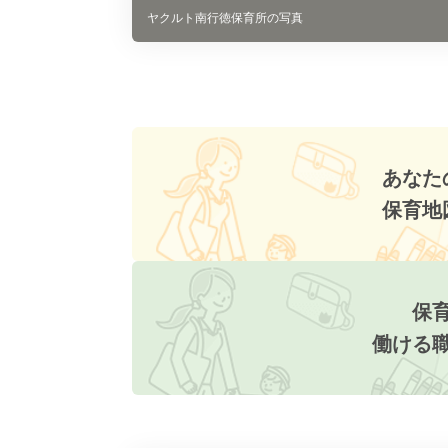
ヤクルト南行徳保育所の写真
あなた
保育地
保
働ける