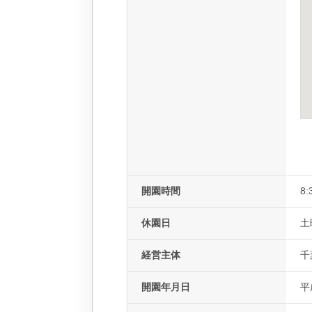
開園時間
8:
休園日
土
経営主体
千
開園年月日
平