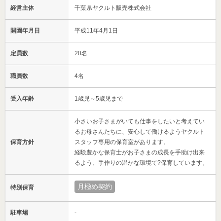
経営主体
千葉県ヤクルト販売株式会社
開園年月日
平成11年4月1日
定員数
20名
職員数
4名
受入年齢
1歳児～5歳児まで
小さいお子さまがいても仕事をしたいと考えてい
るお母さんたちに、安心して働けるようヤクルト
保育方針
スタッフ専用の保育室があります。
経験豊かな保育士がお子さまの成長を手助け出来
るよう、手作りの温かな環境て?保育しています。
月極め契約
特別保育
駐車場
-