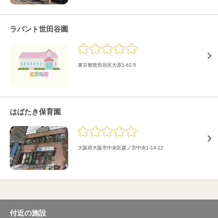
ラバント世田谷園
東京都世田谷区大原1-62-5
はばたき保育園
大阪府大阪市中央区森ノ宮中央1-14-12
付近の施設