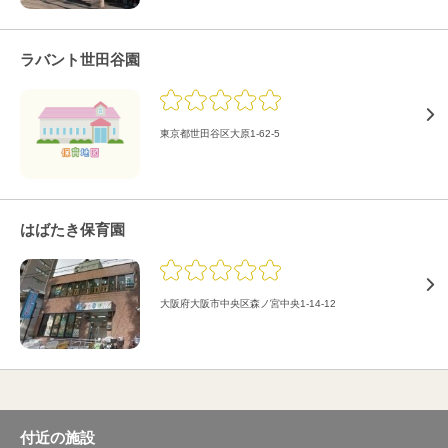
ラバント世田谷園
東京都世田谷区大原1-62-5
はばたき保育園
大阪府大阪市中央区森ノ宮中央1-14-12
付近の施設