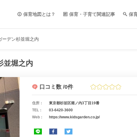
保育地図とは？
保育・子育て関連記事
保
ガーデン杉並堀之内
杉並堀之内
口コミ数
/0件
住所：
東京都杉並区堀ノ内3丁目19番
TEL：
03-6420-3600
Web：
https://www.kidsgarden.co.jp/