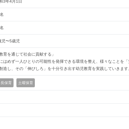
和3年4月1日
5名
1名
歳児〜5歳児
教育を通じて社会に貢献する」
にはめず一人ひとりの可能性を発揮できる環境を整え、様々なことを「
創造し、その「伸びしろ」を十分引き出す幼児教育を実践していきます
延長保育
土曜保育