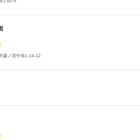
-62-5
園
森ノ宮中央1-14-12