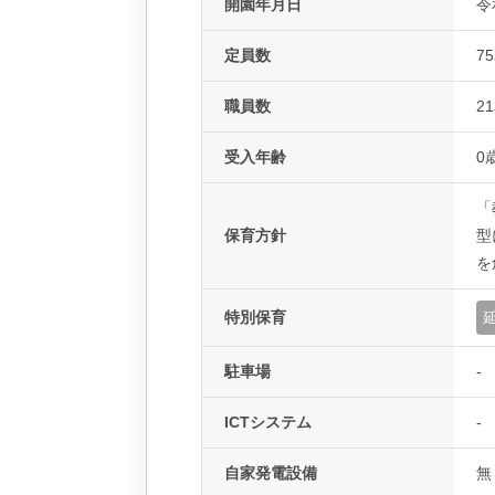
開園年月日
令
定員数
7
職員数
2
受入年齢
0
「
保育方針
型
を
特別保育
駐車場
-
ICTシステム
-
自家発電設備
無