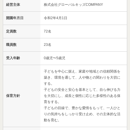
経営主体
株式会社グローバルキッズCOMPANY
開園年月日
令和2年4月1日
定員数
72名
職員数
23名
受入年齢
0歳児〜5歳児
子どもを中心に据え、家庭や地域との信頼関係を
築き、環境を通して、人や物との関わりを大切に
する。
子どもの安全と安心を基本として、自ら伸びる力
保育方針
を大切にし、成長と個性に応じた多様性のある保
育をする。
子どもの目線で、豊かな愛情をもって、一人ひと
りの気持ちをしっかり受け止め、その主体的な活
動を育む。