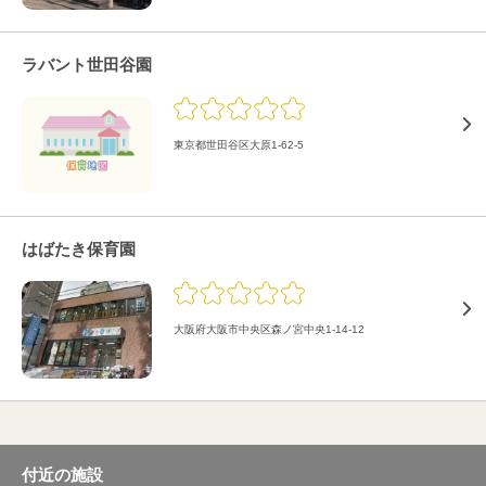
ラバント世田谷園
東京都世田谷区大原1-62-5
はばたき保育園
大阪府大阪市中央区森ノ宮中央1-14-12
付近の施設