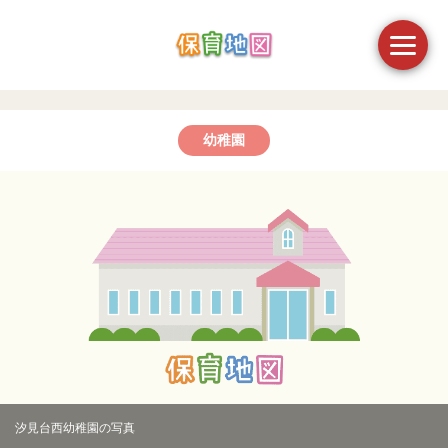
幼稚園
汐見台西幼稚園の写真