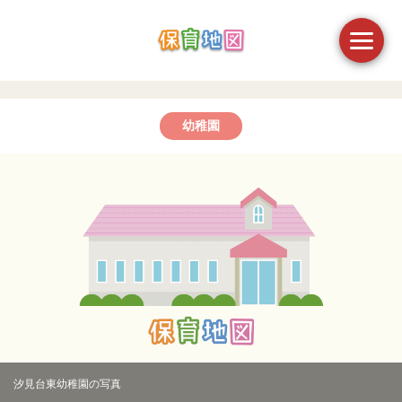
幼稚園
汐見台東幼稚園の写真