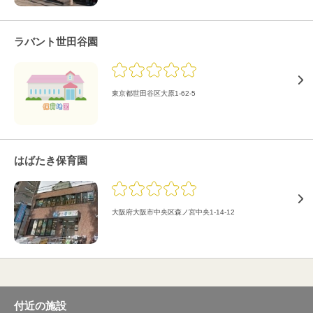
ラバント世田谷園
東京都世田谷区大原1-62-5
はばたき保育園
大阪府大阪市中央区森ノ宮中央1-14-12
付近の施設