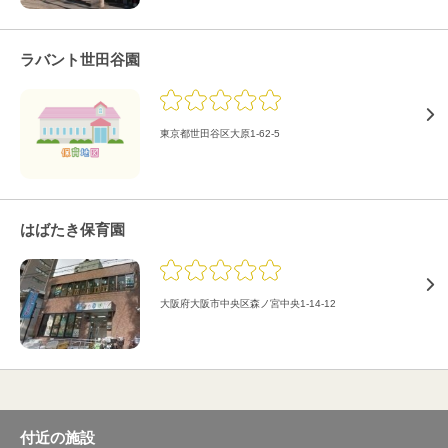
ラバント世田谷園
東京都世田谷区大原1-62-5
はばたき保育園
大阪府大阪市中央区森ノ宮中央1-14-12
付近の施設