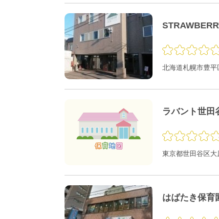
STRAWBER
北海道札幌市豊平区
ラバント世田
東京都世田谷区大原1
はばたき保育