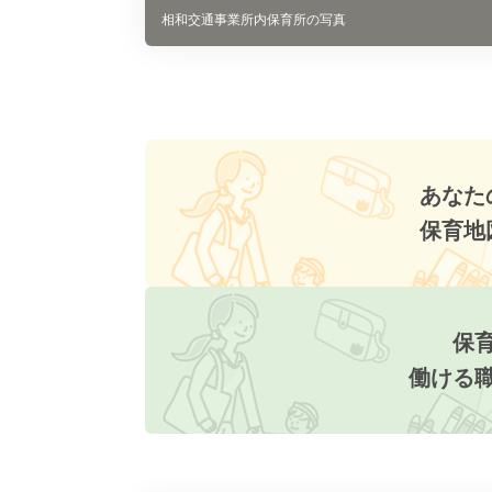
相和交通事業所内保育所の写真
あなた
保育地
保
働ける