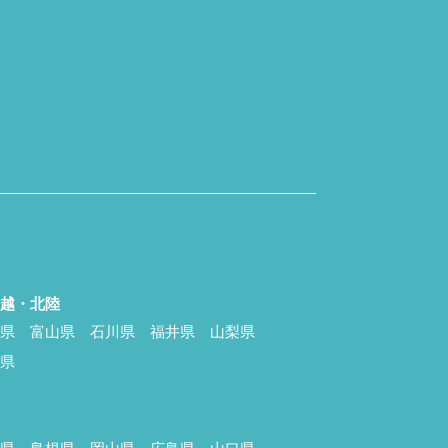
信越・北陸
潟県
富山県
石川県
福井県
山梨県
野県
国