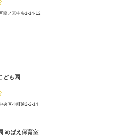
森ノ宮中央1-14-12
こども園
央区小町通2-2-14
園 めばえ保育室