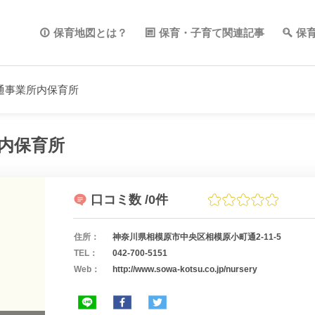
保育地図とは？
保育・子育て関連記事
保
通事業所内保育所
内保育所
口コミ数
/0件
住所：
神奈川県相模原市中央区相模原小町通2-11-5
TEL：
042-700-5151
Web：
http://www.sowa-kotsu.co.jp/nursery