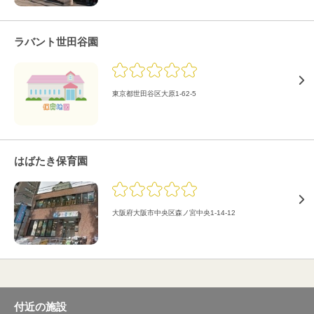
ラバント世田谷園
東京都世田谷区大原1-62-5
はばたき保育園
大阪府大阪市中央区森ノ宮中央1-14-12
付近の施設