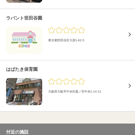
ラバント世田谷園
東京都世田谷区大原1-62-5
はばたき保育園
大阪府大阪市中央区森ノ宮中央1-14-12
付近の施設