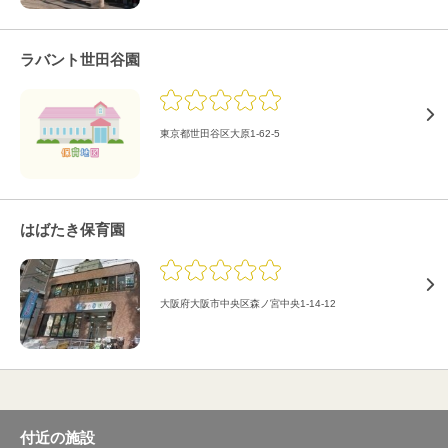
ラバント世田谷園
東京都世田谷区大原1-62-5
はばたき保育園
大阪府大阪市中央区森ノ宮中央1-14-12
付近の施設