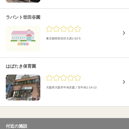
ラバント世田谷園
東京都世田谷区大原1-62-5
はばたき保育園
大阪府大阪市中央区森ノ宮中央1-14-12
付近の施設