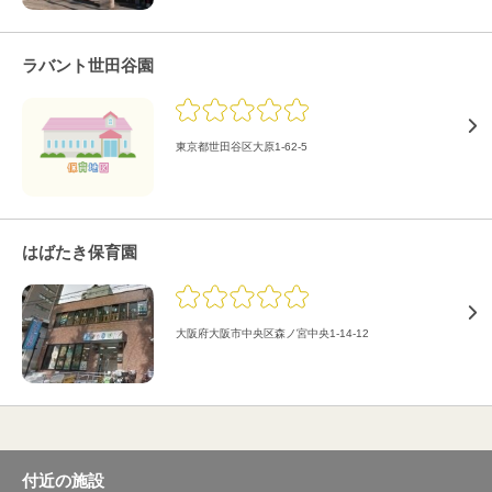
ラバント世田谷園
東京都世田谷区大原1-62-5
はばたき保育園
大阪府大阪市中央区森ノ宮中央1-14-12
付近の施設