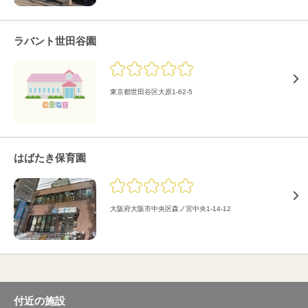
ラバント世田谷園
東京都世田谷区大原1-62-5
はばたき保育園
大阪府大阪市中央区森ノ宮中央1-14-12
付近の施設