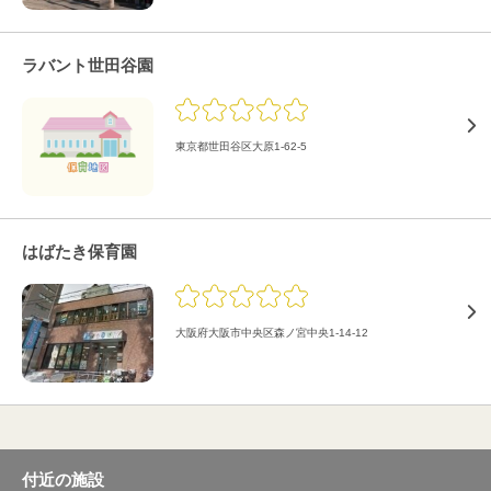
ラバント世田谷園
東京都世田谷区大原1-62-5
はばたき保育園
大阪府大阪市中央区森ノ宮中央1-14-12
付近の施設