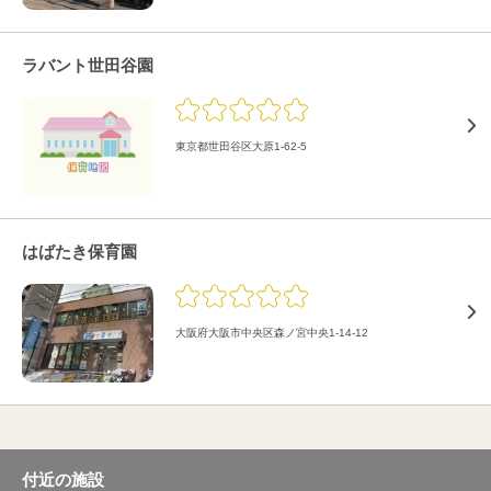
ラバント世田谷園
東京都世田谷区大原1-62-5
はばたき保育園
大阪府大阪市中央区森ノ宮中央1-14-12
付近の施設