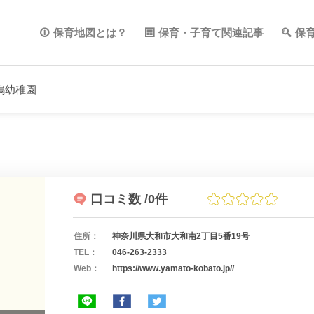
保育地図とは？
保育・子育て関連記事
保
鳩幼稚園
口コミ数
/0件
住所：
神奈川県大和市大和南2丁目5番19号
TEL：
046-263-2333
Web：
https://www.yamato-kobato.jp//