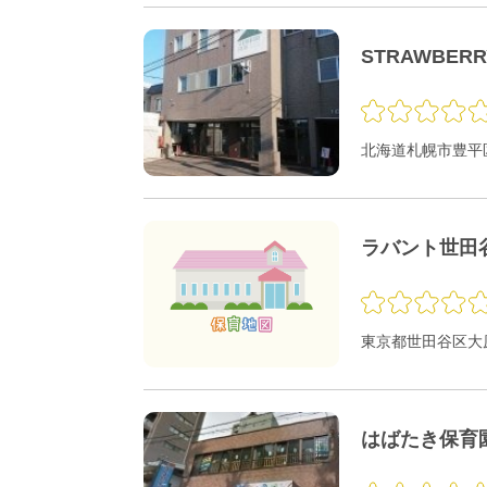
STRAWBER
北海道札幌市豊平区
ラバント世田
東京都世田谷区大原1
はばたき保育