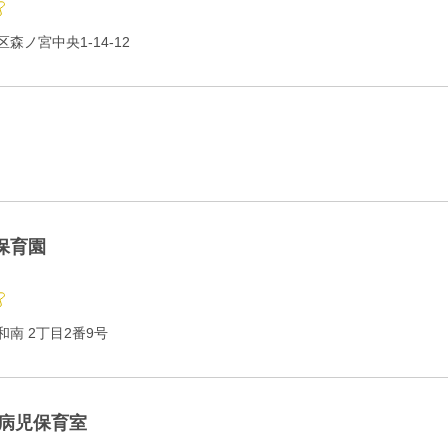
森ノ宮中央1-14-12
保育園
南 2丁目2番9号
 病児保育室