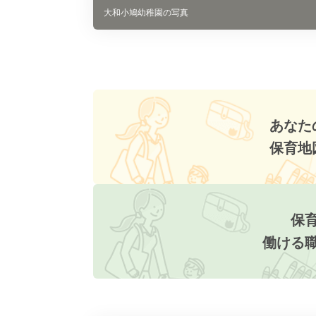
大和小鳩幼稚園の写真
あなた
保育地
保
働ける