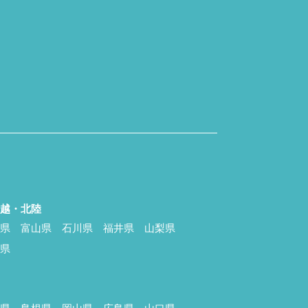
信越・北陸
潟県
富山県
石川県
福井県
山梨県
野県
国