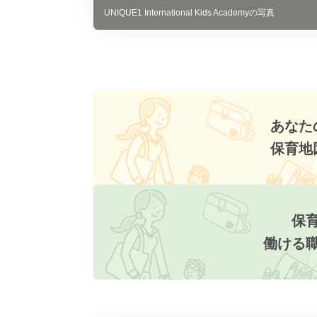
UNIQUE1 International Kids Academyの写真
あなた
保育地
保
働ける