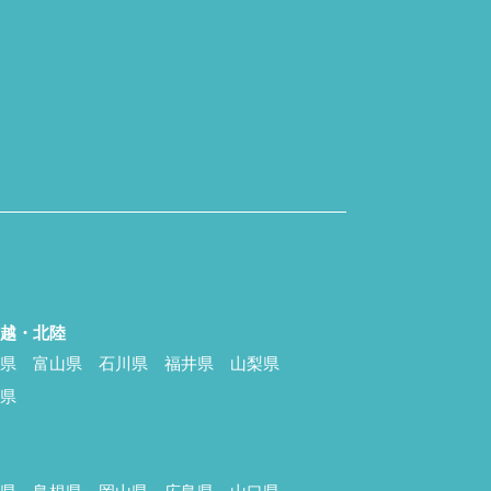
信越・北陸
潟県
富山県
石川県
福井県
山梨県
野県
国