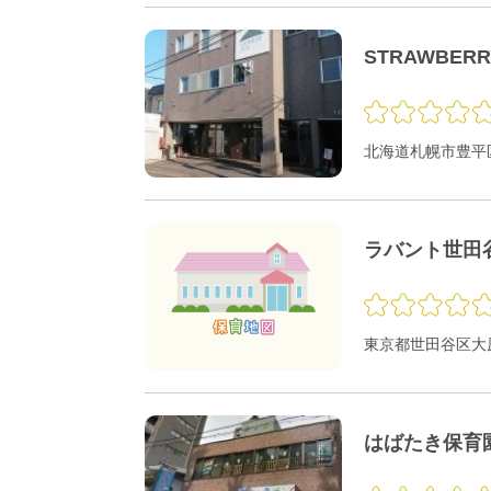
STRAWBER
北海道札幌市豊平区
ラバント世田
東京都世田谷区大原1
はばたき保育