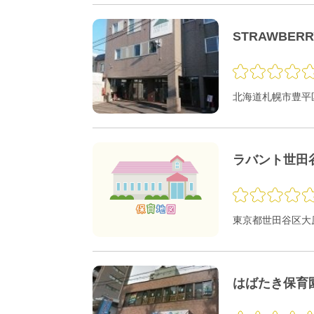
STRAWBER
北海道札幌市豊平区
ラバント世田
東京都世田谷区大原1
はばたき保育