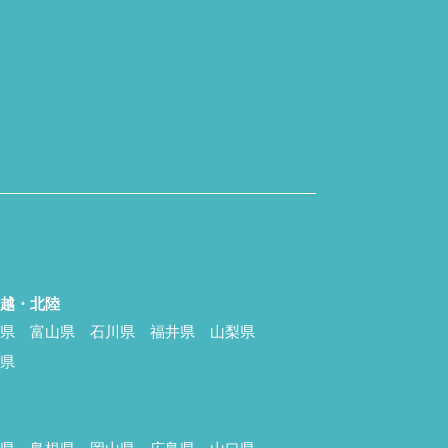
信越・北陸
潟県
富山県
石川県
福井県
山梨県
野県
国