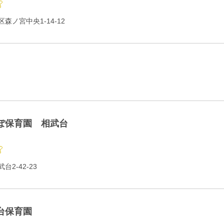
森ノ宮中央1-14-12
ぽ保育園 相武台
2-42-23
台保育園