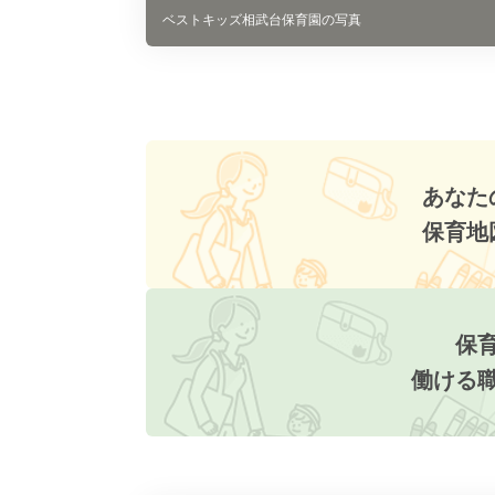
ベストキッズ相武台保育園の写真
あなた
保育地
保
働ける