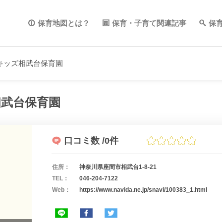
保育地図とは？
保育・子育て関連記事
保
キッズ相武台保育園
武台保育園
口コミ数
/0件
住所：
神奈川県座間市相武台1-8-21
TEL：
046-204-7122
Web：
https://www.navida.ne.jp/snavi/100383_1.html