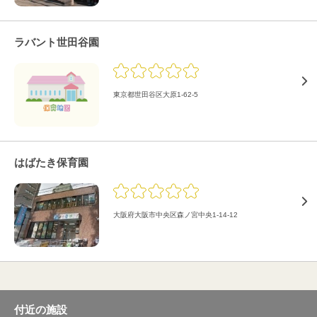
ラバント世田谷園
東京都世田谷区大原1-62-5
はばたき保育園
大阪府大阪市中央区森ノ宮中央1-14-12
付近の施設