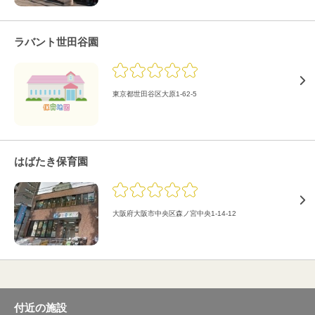
ラバント世田谷園
東京都世田谷区大原1-62-5
はばたき保育園
大阪府大阪市中央区森ノ宮中央1-14-12
付近の施設