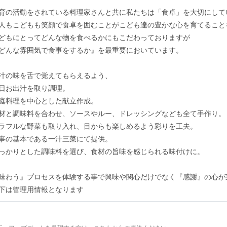
育の活動をされている料理家さんと共に私たちは「食卓」を大切にして
人もこどもも笑顔で食卓を囲むことがこども達の豊かな心を育てること
どもにとってどんな物を食べるかにもこだわっておりますが
どんな雰囲気で食事をするか』を最重要においています。
汁の味を舌で覚えてもらえるよう、
日お出汁を取り調理。
庭料理を中心とした献立作成。
材と調味料を合わせ、ソースやルー、ドレッシングなども全て手作り。
ラフルな野菜も取り入れ、目からも楽しめるよう彩りを工夫。
事の基本である一汁三菜にて提供。
っかりとした調味料を選び、食材の旨味を感じられる味付けに。
味わう』プロセスを体験する事で興味や関心だけでなく『感謝』の心が
下は管理用情報となります