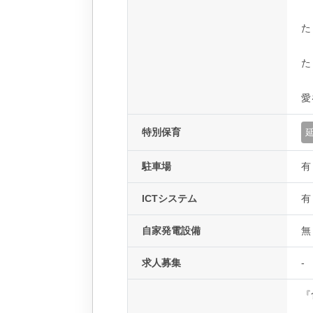
た
た
愛
特別保育
駐車場
有
ICTシステム
有
自家発電設備
無
求人募集
-
『