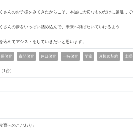
くさんのお子様をみてきたからこそ、本当に大切なものだけに厳選して
くさんの夢をいっぱい詰め込んで、未来へ羽ばたいていけるよう
を込めてアシストをしていきたいと思います。
延長保育
夜間保育
休日保育
一時保育
学童
月極め契約
土曜
（1台）
食育へのこだわり』