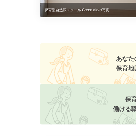
保育型自然派スクール Green.aloの写真
あなた
保育地
保
働ける