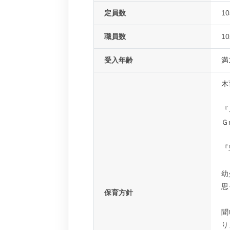
定員数
1
職員数
1
受入年齢
満
木
『
Ｇ
『
幼
思
保育方針
聞
り