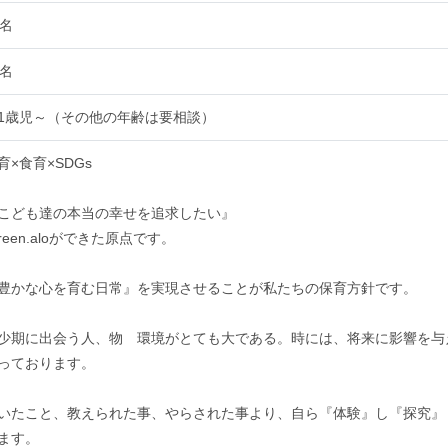
0名
0名
1歳児～（その他の年齢は要相談）
育×食育×SDGs
こども達の本当の幸せを追求したい』
reen.aloができた原点です。
豊かな心を育む日常』を実現させることが私たちの保育方針です。
少期に出会う人、物 環境がとても大である。時には、将来に影響を与
っております。
いたこと、教えられた事、やらされた事より、自ら『体験』し『探究』
ます。