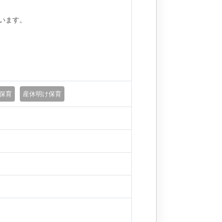
います。
保育
産休明け保育