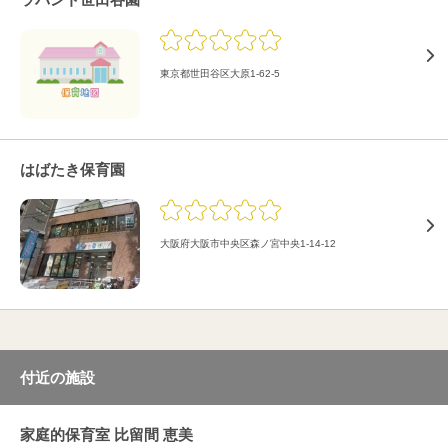
東京都世田谷区大原1-62-5
はばたき保育園
大阪府大阪市中央区森ノ宮中央1-14-12
付近の施設
家庭的保育室 比留間 恵美