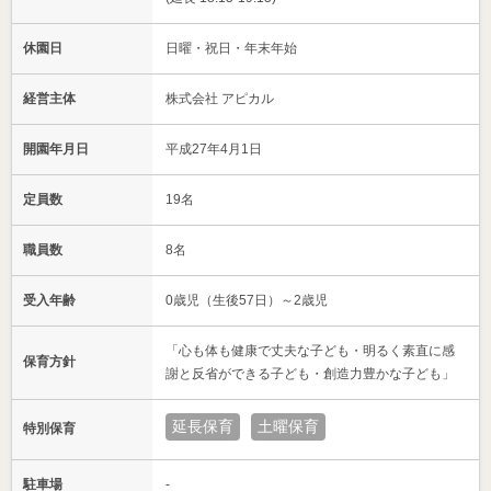
休園日
日曜・祝日・年末年始
経営主体
株式会社 アピカル
開園年月日
平成27年4月1日
定員数
19名
職員数
8名
受入年齢
0歳児（生後57日）～2歳児
「心も体も健康で丈夫な子ども・明るく素直に感
保育方針
謝と反省ができる子ども・創造力豊かな子ども」
延長保育
土曜保育
特別保育
駐車場
-