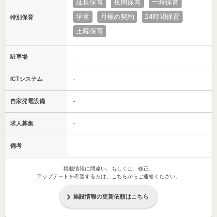
延長保育
夜間保育
一時保育
学童
月極め契約
24時間保育
特別保育
土曜保育
駐車場
-
ICTシステム
-
自家発電設備
-
求人募集
-
備考
-
掲載情報に間違い、もしくは、修正、
アップデートを希望する方は、こちらからご連絡ください。
施設情報の更新依頼はこちら