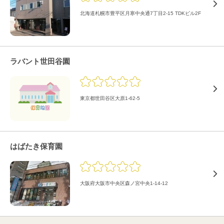
北海道札幌市豊平区月寒中央通7丁目2-15 TDKビル2F
ラバント世田谷園
東京都世田谷区大原1-62-5
はばたき保育園
大阪府大阪市中央区森ノ宮中央1-14-12