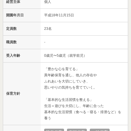
経営主体
個人
開園年月日
平成18年11月15日
定員数
23名
職員数
-
受入年齢
0歳児〜5歳児（就学前児）
「豊かな心を育てる」
異年齢保育を通し、他人の存在や
ふれあいを大切にしていき、
思いやりの気持ちを育てていく。
保育方針
「基本的な生活習慣を整える」
生活＝遊びを大切にし、年齢に合った
基本的な生活習慣（食べる・寝る・排泄など）を
養う