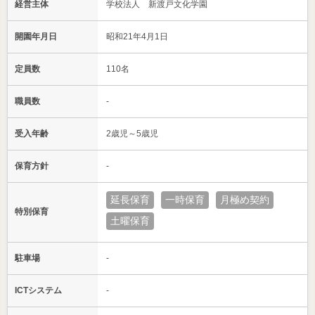
経営主体
学校法人 新渡戸文化学園
開園年月日
昭和21年4月1日
定員数
110名
職員数
-
受入年齢
2歳児～5歳児
保育方針
-
延長保育
一時保育
月極め契約
特別保育
土曜保育
駐車場
-
ICTシステム
-