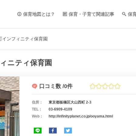
保育地図とは？
保育・子育て関連記事
保
町インフィニティ保育園
ィニティ保育園
口コミ数
/0件
住所：
東京都板橋区大山西町 2-3
TEL：
03-6909-4109
Web：
http://infinityplanet.co.jp/ooyama.html