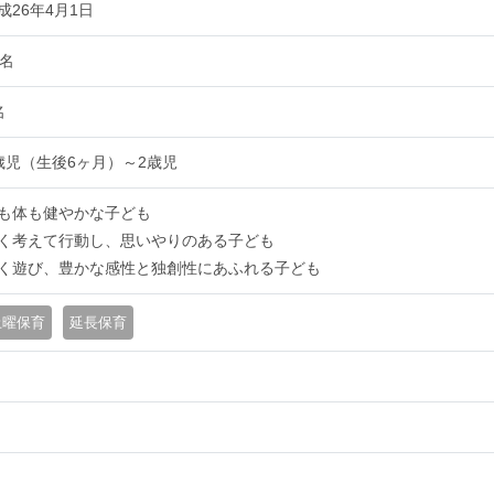
成26年4月1日
9名
名
歳児（生後6ヶ月）～2歳児
も体も健やかな子ども
く考えて行動し、思いやりのある子ども
く遊び、豊かな感性と独創性にあふれる子ども
土曜保育
延長保育