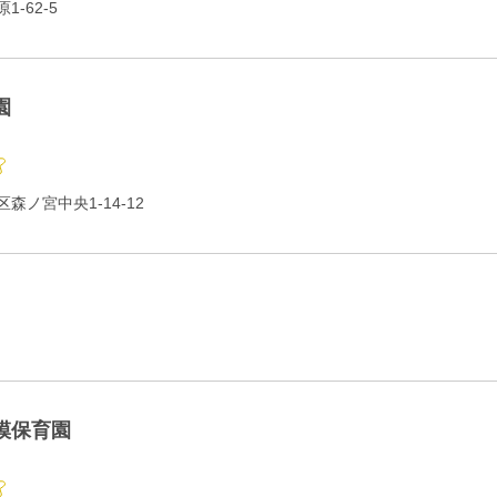
-62-5
園
森ノ宮中央1-14-12
模保育園