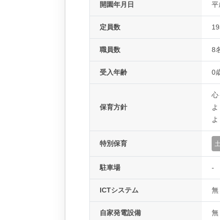
開園年月日
平
定員数
1
職員数
8
受入年齢
0
心
保育方針
よ
よ
特別保育
駐車場
-
ICTシステム
無
自家発電設備
無