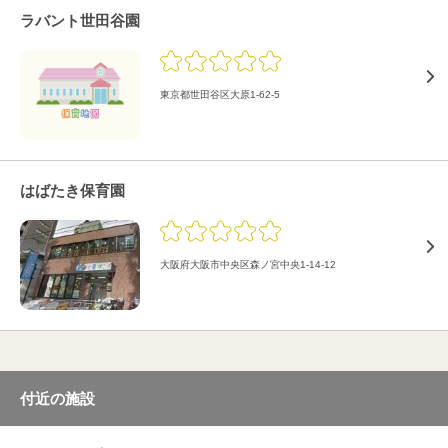
ラバント世田谷園
東京都世田谷区大原1-62-5
はばたき保育園
大阪府大阪市中央区森ノ宮中央1-14-12
付近の施設