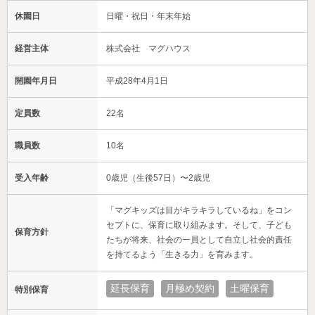
休園日
日曜・祝日・年末年始
経営主体
株式会社 マグハウス
開園年月日
平成28年4月1日
定員数
22名
職員数
10名
受入年齢
0歳児（生後57日）〜2歳児
「マグキッズは目がキラキラしているね」をコン
セプトに、保育に取り組みます。そして、子ども
保育方針
たちが将来、社会の一員として自立し社会的責任
を持てるよう「生きる力」を育みます。
延長保育
月極め契約
土曜保育
特別保育