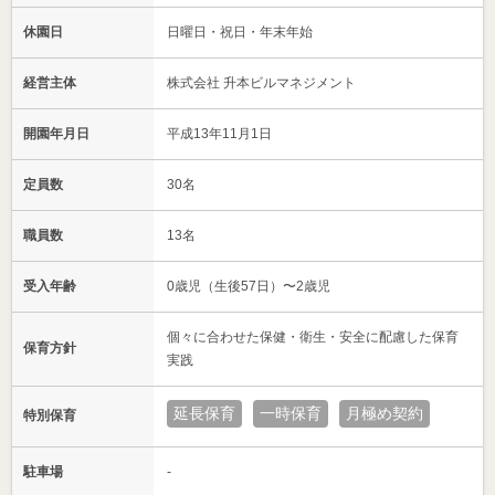
休園日
日曜日・祝日・年末年始
経営主体
株式会社 升本ビルマネジメント
開園年月日
平成13年11月1日
定員数
30名
職員数
13名
受入年齢
0歳児（生後57日）〜2歳児
個々に合わせた保健・衛生・安全に配慮した保育
保育方針
実践
延長保育
一時保育
月極め契約
特別保育
駐車場
-