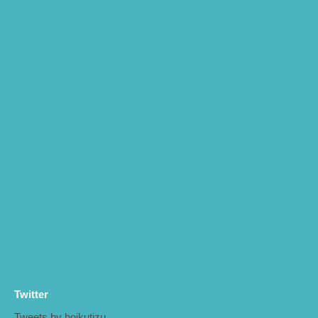
Twitter
Tweets by hoikutizu