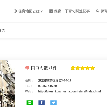
保育地図とは？
保育・子育て関連記事
保
育園
口コミ数
/1件
住所：
東京都葛飾区堀切3-30-12
TEL：
03-3697-0720
Web：
http://fukushi.unchusha.com/reimei/index.html