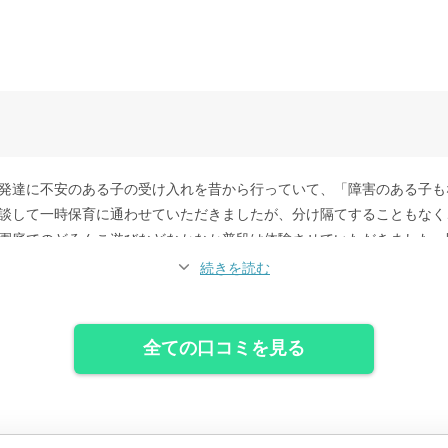
発達に不安のある子の受け入れを昔から行っていて、「障害のある子も
談して一時保育に通わせていただきましたが、分け隔てすることもなく
園庭でのどろんこ遊びなどなかなか普段は体験させていただきました。
稚園の夏休み期間などは一時保育で引き続きお世話になることが出来て
続きを読む
て活動もさせてもらえるので、貴重な経験になりました。
全ての口コミを見る