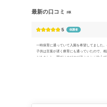
最新の口コミ
β版
5
保護者
一時保育に通っていて入園を希望してました。
子供は言葉が遅く療育にも通っていたので、相
だきました。園ではのびのび遊ぶことが中心で
幼稚園に入ることになりましたが、その後も幼
歳児以上になると通常保育の子供たちに混ざっ