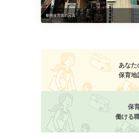
黎明保育園の写真
あなた
保育地
保
働ける