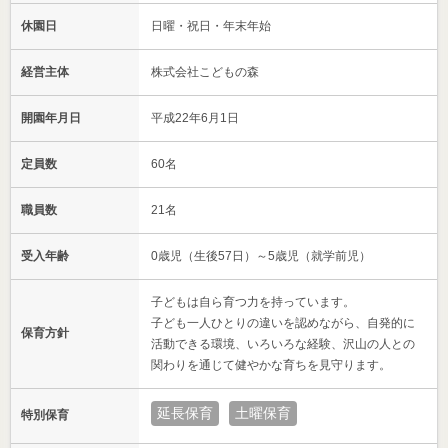
休園日
日曜・祝日・年末年始
経営主体
株式会社こどもの森
開園年月日
平成22年6月1日
定員数
60名
職員数
21名
受入年齢
0歳児（生後57日）～5歳児（就学前児）
子どもは自ら育つ力を持っています。
子ども一人ひとりの違いを認めながら、自発的に
保育方針
活動できる環境、いろいろな経験、沢山の人との
関わりを通じて健やかな育ちを見守ります。
延長保育
土曜保育
特別保育