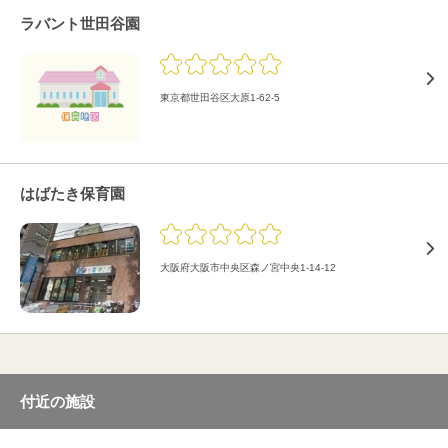
ラバント世田谷園
東京都世田谷区大原1-62-5
はばたき保育園
大阪府大阪市中央区森ノ宮中央1-14-12
付近の施設