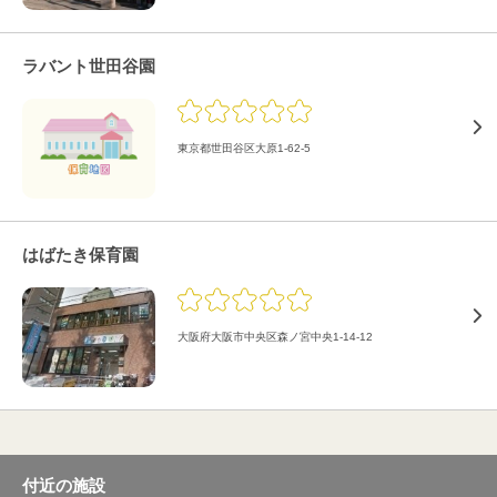
ラバント世田谷園
東京都世田谷区大原1-62-5
はばたき保育園
大阪府大阪市中央区森ノ宮中央1-14-12
付近の施設