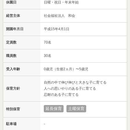
休園日
日曜・祝日・年末年始
経営主体
社会福祉法人 和会
開園年月日
平成15年4月1日
定員数
70名
職員数
30名
受入年齢
0歳児（生後2ヵ月）〜5歳児
自然の中で伸び伸びと大きな子に育てる
保育方針
人への思いやりのある子に育てる
忍耐のある子に育てる
延長保育
土曜保育
特別保育
駐車場
-