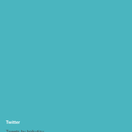
Twitter
Tweets by hoikutizu