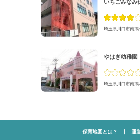
いちごみなみ
埼玉県川口市南鳩ケ谷
やはぎ幼稚園
埼玉県川口市南鳩ヶ谷
保育地図とは？
運