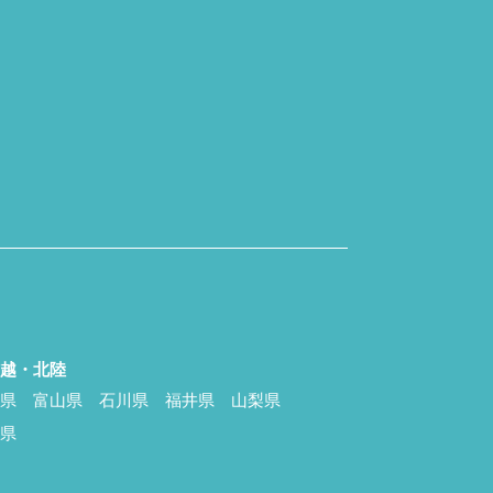
信越・北陸
潟県
富山県
石川県
福井県
山梨県
野県