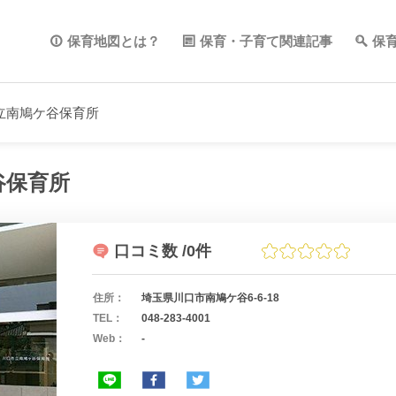
保育地図とは？
保育・子育て関連記事
保
立南鳩ケ谷保育所
谷保育所
口コミ数
/0件
住所：
埼玉県川口市南鳩ケ谷6-6-18
TEL：
048-283-4001
Web：
-