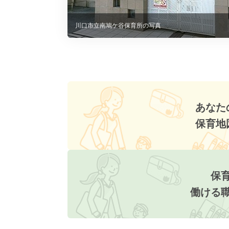
川口市立南鳩ケ谷保育所の写真
あなた
保育地
保
働ける