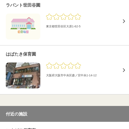
ラバント世田谷園
東京都世田谷区大原1-62-5
はばたき保育園
大阪府大阪市中央区森ノ宮中央1-14-12
付近の施設