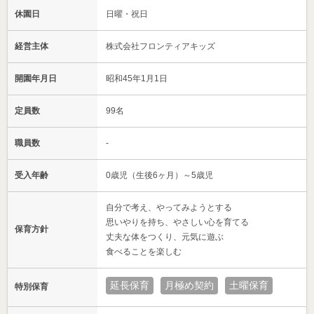
休園日
日曜・祝日
経営主体
株式会社フロンティアキッズ
開園年月日
昭和45年1月1日
定員数
99名
職員数
-
受入年齢
0歳児（生後6ヶ月）～5歳児
自分で考え、やってみようとする
思いやりを持ち、やさしい心を育てる
保育方針
丈夫な体をつくり、元気に遊ぶ
食べることを楽しむ
延長保育
月極め契約
土曜保育
特別保育