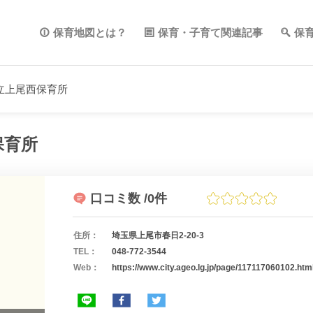
保育地図とは？
保育・子育て関連記事
保
立上尾西保育所
保育所
口コミ数
/0件
住所：
埼玉県上尾市春日2-20-3
TEL：
048-772-3544
Web：
https://www.city.ageo.lg.jp/page/117117060102.htm