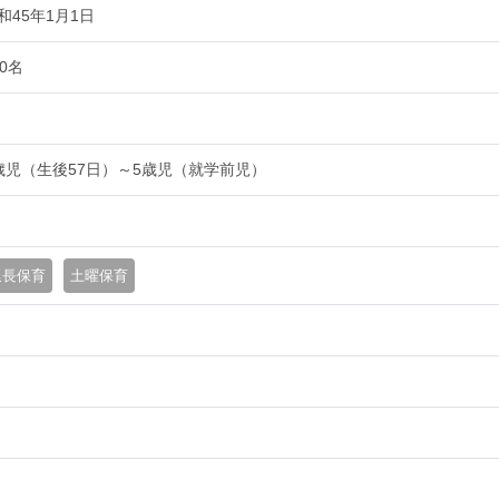
和45年1月1日
20名
歳児（生後57日）～5歳児（就学前児）
延長保育
土曜保育