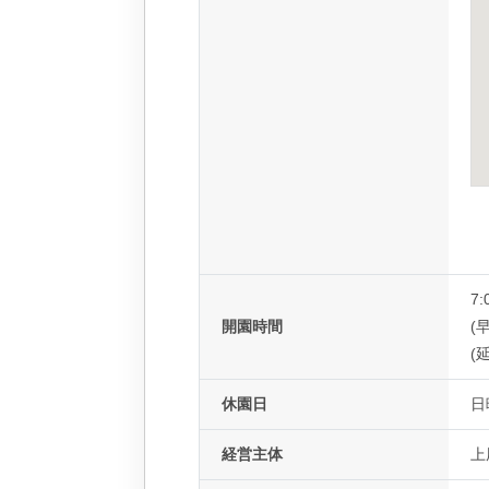
7:
開園時間
(早
(延
休園日
日
経営主体
上