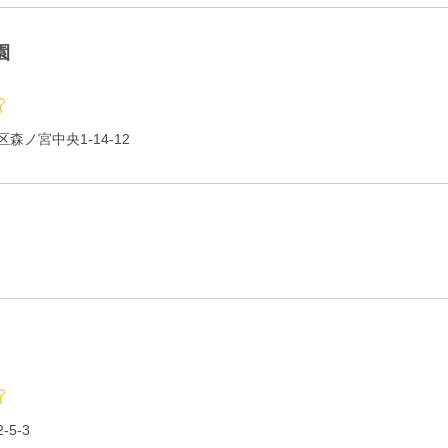
園
森ノ宮中央1-14-12
5-3