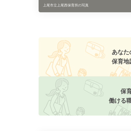
上尾市立上尾西保育所の写真
あなた
保育地
保
働ける