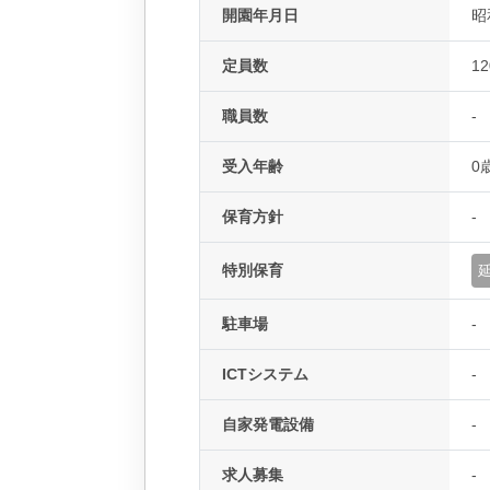
開園年月日
昭
定員数
1
職員数
-
受入年齢
0
保育方針
-
特別保育
駐車場
-
ICTシステム
-
自家発電設備
-
求人募集
-