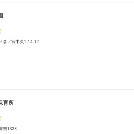
園
森ノ宮中央1-14-12
保育所
吉1333