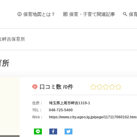
保育地図とは？
保育・子育て関連記事
保
立畔吉保育所
育所
口コミ数
/0件
住所：
埼玉県上尾市畔吉1319-1
TEL：
048-725-5400
Web：
https://www.city.ageo.lg.jp/page/117117060102.htm