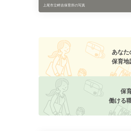
上尾市立畔吉保育所の写真
あなた
保育地
保
働ける