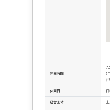
7:
開園時間
(早
(延
休園日
日
経営主体
上