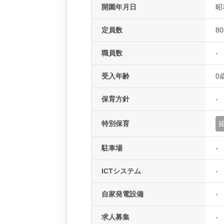
開園年月日
昭
定員数
8
職員数
-
受入年齢
0
保育方針
-
特別保育
駐車場
-
ICTシステム
-
自家発電設備
-
求人募集
-