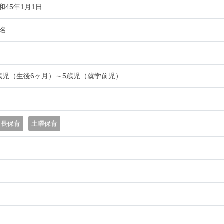
和45年1月1日
0名
歳児（生後6ヶ月）～5歳児（就学前児）
延長保育
土曜保育